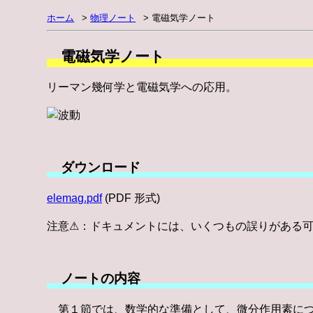
ホーム
物理ノート
電磁気学ノート
電磁気学ノート
リーマン幾何学と電磁気学への応用。
ダウンロード
elemag.pdf
(PDF 形式)
注意⚠：ドキュメントには、いくつもの誤りがある
ノートの内容
第１節では、数学的な準備として、微分作用素につ